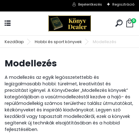
Bejelentkezés
Regisztráció
0
Kezdőlap
Hobbi és sport könyvek
Modellezés
Modellezés
A modellezés az egyik legösszetettebb és
legizgalmasabb hobbi: türelmet, kreativitást és
precizitást igényel. A KönyvDealer „Modellezés könyvek”
kategóriájában a vasútmodellezéstől kezdve a hajó- és
repülőmodellekig számos területhez találsz útmutatókat,
kézikönyveket és inspiráló kiadványokat. Legyen szó
kezdőkről vagy tapasztalt modellezőkről, ezek a könyvek
segítenek új technikák elsajátításában és a hobbid
fejlesztésében.