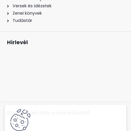
Versek és idézetek
Zenei könyvek
Tudástár
Hírlevél
El szeretnél állni a vásárlástól?