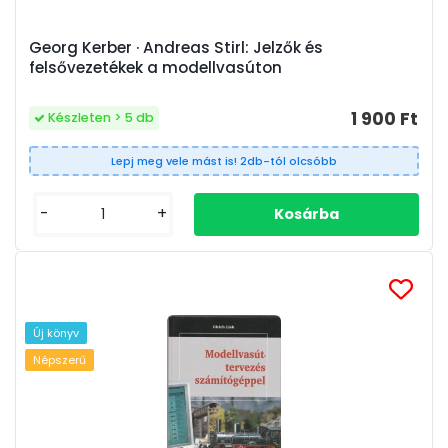
Georg Kerber · Andreas Stirl: Jelzők és
felsővezetékek a modellvasúton
1 900 Ft
Készleten > 5 db
Lepj meg vele mást is! 2db-tól olcsóbb
-
+
Új könyv
Népszerű