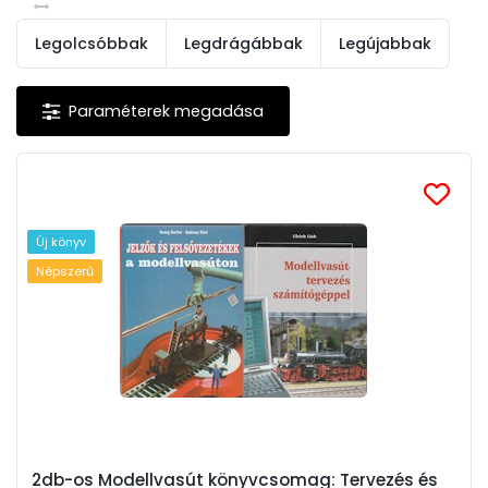
Legolcsóbbak
Legdrágábbak
Legújabbak
Új könyv
Népszerű
2db-os Modellvasút könyvcsomag: Tervezés és